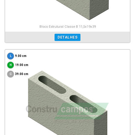
Bloco Estrutural Classe B 11,5x19x39
DETALHES
9.00 cm
19.00 cm
39.00 cm