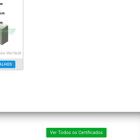
cm
 cm
cm
or 09x19x09
ALHES
Ver Todos os Certificados