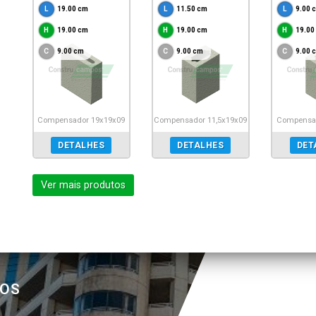
19.00 cm
11.50 cm
9.00 
19.00 cm
19.00 cm
19.00
9.00 cm
9.00 cm
9.00 
Compensador 19x19x09
Compensador 11,5x19x09
Compensad
DETALHES
DETALHES
DET
Ver mais produtos
POS