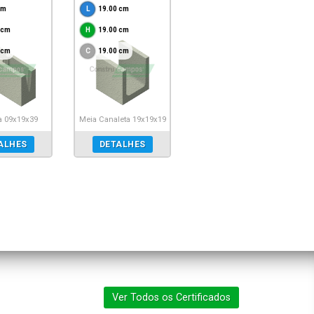
cm
19.00 cm
 cm
19.00 cm
 cm
19.00 cm
a 09x19x39
Meia Canaleta 19x19x19
ALHES
DETALHES
Ver Todos os Certificados