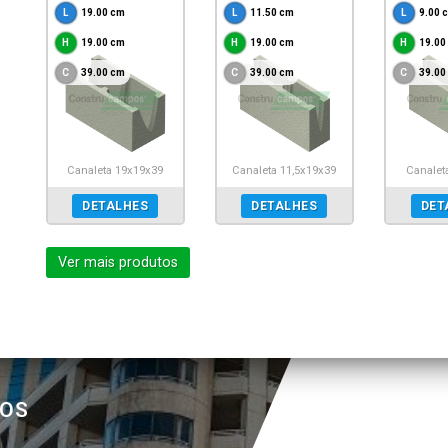
19.00 cm
11.50 cm
9.00 
19.00 cm
19.00 cm
19.00
39.00 cm
39.00 cm
39.00
Canaleta 19x19x39
Canaleta 11,5x19x39
Canalet
DETALHES
DETALHES
DET
Ver mais produtos
POS